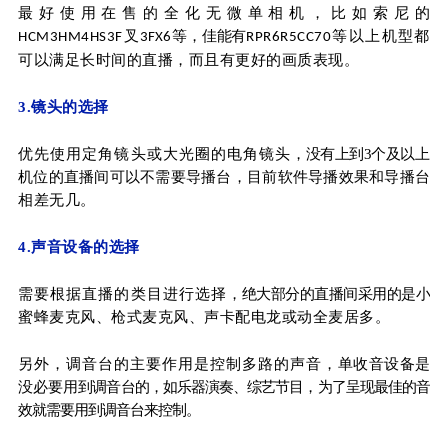
最好使
用
在
售
的
全
化
无
微
单
相
机
，比
如
索
尼
的
叉
等，佳能有
等以上机型都
HCM3HM4HS3F
3FX6
RPR6R5CC70
可以
满足长时间的直播，而且有更好的画质表现。
3.镜头的选择
优先使用定角镜头或大光圈的电角镜头
，没有上到3个及以
上
机位的直播间可以不需要导播台，目前软件导播效果和导播台
相差无几。
4.声音设备的选择
需要根据直播的类目进行选择
，绝大部分的直播间采用的是小
蜜蜂麦克风、枪式麦克风、声卡配电龙或动全麦居多。
另外，调音台的主要作用是控制多路的声音
，单收音设备是
没必要用
到调音台的，如乐器演奏、综艺节目，为了呈现最佳的音
效就需要用到调音台来控制。