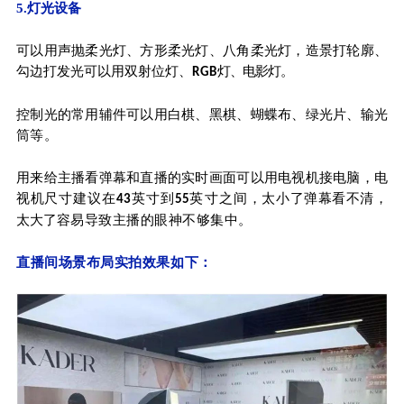
5.灯光设备
可以用声抛柔光灯、方形柔光灯、八角柔光
灯，造景打轮廓、
勾边打发光可以用双射位灯、
灯、电影灯。
RGB
控制光的常用辅件可以用白棋、黑棋、蝴蝶布、绿光片、输光
筒
等。
用来给主播看弹幕和直播的实时画面可以用电视机接电脑，电
视机尺
寸建议在
英寸到
英寸之间
，太小了弹幕看不清，
43
55
太大了容
易导致主播的眼神不够集中。
直播间场景布局实拍效果如下：