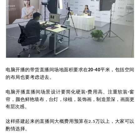
电脑开播的带货直播间场地面积要求在
平米，包括空间
20-40
的
布局也要考虑进去。
电脑开播直播间场景设计要简化硬装
费用高、注重软装
窗
-
-
帘，
颜色鲜艳墙布，台灯，绿植，装饰画，制造景深，画面更
有层次
感
。
这样搭建起来的直播间大概费用预算在
以上，大家可以
2.5万
酌情选择。